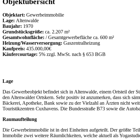
Objektübersicht
Objektart:
Gewerbeimmobilie
Lage:
Altenwalde
Baujahr:
1970
Grundstücksgröße:
ca. 2.207 m²
Gesamtwohnfläche:
/ Gesamtgewerbefläche ca. 600 m²
Heizung/Wasserversorgung:
Gaszentralheizung
Kaufpreis:
435.000,00€
Käufercourtage:
5% zzgl. MwSt. nach § 653 BGB
Lage
Das Gewerbeobjekt befindet sich in Altenwalde, einem Ortsteil der S
den Altenwalder Ortskern. Sehr positiv ist anzumerken, dass sich säm
Bäckerei, Apotheke, Bank sowie zu der Vielzahl an Ärzten nicht weit.
Touristikzentren Cuxhavens. Die Bundesstraße B73 sowie die Autoba
Raumaufteilung
Die Gewerbeimmobilie ist in drei Einheiten aufgeteilt. Der größte Teil
Immobilie zwei weitere Räumlichkeiten, welche aktuell als Yogastudio