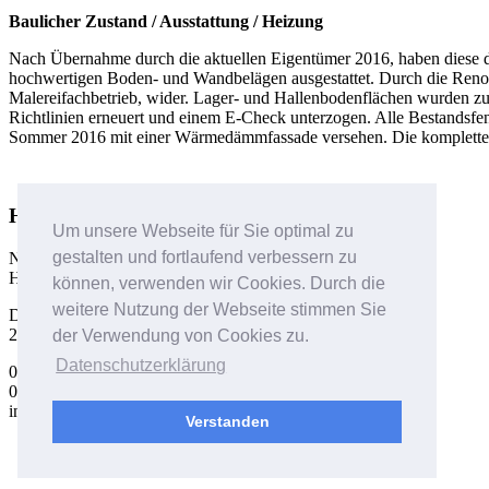
Baulicher Zustand / Ausstattung / Heizung
Nach Übernahme durch die aktuellen Eigentümer 2016, haben diese d
hochwertigen Boden- und Wandbelägen ausgestattet. Durch die Renovie
Malereifachbetrieb, wider. Lager- und Hallenbodenflächen wurden 
Richtlinien erneuert und einem E-Check unterzogen. Alle Bestandsf
Sommer 2016 mit einer Wärmedämmfassade versehen. Die komplette 
Heb-Immobilien
Um unsere Webseite für Sie optimal zu
gestalten und fortlaufend verbessern zu
Nicole Hebel-Heberling
Hans-Alfred Heberling
können, verwenden wir Cookies. Durch die
weitere Nutzung der Webseite stimmen Sie
Duhner Allee 2
27476 Cuxhaven
der Verwendung von Cookies zu.
Datenschutzerklärung
0 47 21/50 80 10 oder
0 47 21/47 772
info@heb-immobilien.de
Verstanden
Impressum
Datenschutz